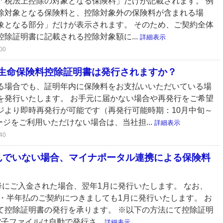
「税法上控除の対象となる保険料」だけが記載されます。 例
除対象となる保険料と、控除対象外の保険料が含まれる場
象となる部分」だけが表示されます。 そのため、ご契約全体
除証明書に記載される控除対象額に...
詳細表示
00
生命保険料控除証明書は発行されますか？
る場合でも、証明年内に保険料をお支払いいただいている場
を発行いたします。 お手元に届かない場合や再発行をご希望
ジより即時再発行が可能です（再発行可能時期：10月中旬～
ージをご利用いただけない場合は、当社担...
詳細表示
40
んでいない場合、マイナポータル連携による保険料
降にご入金された場合、翌年1月に発行いたします。 なお、
払・半年払のご契約につきましても1月に発行いたします。 お
て控除証明書の発行を承ります。 ※以下の方法にて控除証明
子ファイルは自動で発行さ...
詳細表示