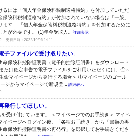
けるには「個人年金保険料税制適格特約」を付加していただ
金保険料税制適格特約」が付加されていない場合は「一般」
ります。 「個人年金保険料税制適格特約」を付加するために
が必要です。 (1)年金受取人...
詳細表示
0
更新日時：2022/10/06 14:11
電子ファイルで受け取りたい。
生命保険料控除証明書（電子的控除証明書）をダウンロード
整または確定申告で電子ファイルをご利用いただくには、①～
樹生命マイページから発行する場合＞ ①マイページのゴール
ジからマイページで新規登...
詳細表示
0
再発行してほしい。
出を受け付けています。 ＜マイページでのお手続き＞ マイペ
マイページへログイン後、「各種お手続き」から「書類の再
生命保険料控除証明書の再発行」を選択してお手続きくださ