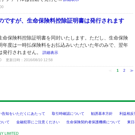
00
のですが、生命保険料控除証明書は発行されます
生命保険料控除証明書を同封いたします。ただし、生命保険
明年度は一時払保険料をお払込みいただいた年のみで、翌年
は発行されません。
詳細表示
0
更新日時：2016/08/10 12:58
≪
1
2
≫
い告知をいただくにあたって
取引時確認について
勧誘基本方針
利益相反
ついて
金融犯罪にご注意ください
生命保険契約者保護機構について
東日
NY LIMITED