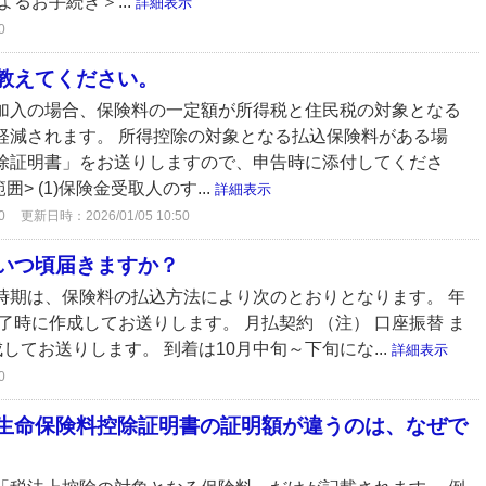
るお手続き＞...
詳細表示
0
教えてください。
加入の場合、保険料の一定額が所得税と住民税の対象となる
軽減されます。 所得控除の対象となる払込保険料がある場
除証明書」をお送りしますので、申告時に添付してくださ
> (1)保険金受取人のす...
詳細表示
0
更新日時：2026/01/05 10:50
いつ頃届きますか？
時期は、保険料の払込方法により次のとおりとなります。 年
了時に作成してお送りします。 月払契約 （注） 口座振替 ま
成してお送りします。 到着は10月中旬～下旬にな...
詳細表示
0
生命保険料控除証明書の証明額が違うのは、なぜで