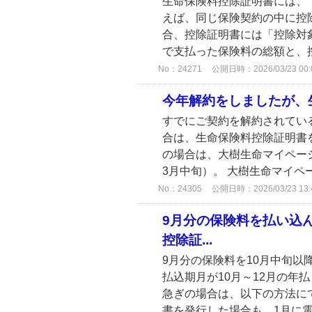
生命保険料控除証明書には、
えば、同じ保険契約の中に控
合、控除証明書には「控除対
で支払った保険料の総額と、控
No：24271
公開日時：2026/03/23 00:
今年解約をしましたが、
すでにご契約を解約されてい
合は、生命保険料控除証明書
の場合は、大樹生命マイペー
3月中旬）。 大樹生命マイペ
No：24305
公開日時：2026/03/23 13:
9月分の保険料を払い込
控除証...
9月分の保険料を10月中旬以
払込期月が10月～12月の年
急ぎの場合は、以下の方法に
書を発行した場合も、1月に電